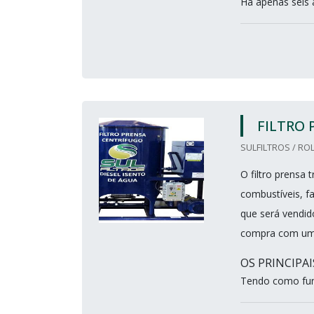
Há apenas seis a
FILTRO 
SULFILTROS / ROL
O filtro prensa
combustíveis, f
que será vendido
compra com uma
OS PRINCIPA
Tendo como fun