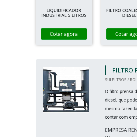
LIQUIDIFICADOR
FILTRO COALE
INDUSTRIAL 5 LITROS
DIESEL
Cotar agora
Cotar ag
FILTRO 
SULFILTROS / ROL
O filtro prensa
diesel, que pod
mesmo fazendas,
contar com empr
EMPRESA RE