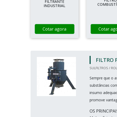
FILTRO
FILTRANTE
COMBUSTÍ
INDUSTRIAL
Cotar agora
Cotar ag
FILTRO
SULFILTROS / ROL
Sempre que o as
substâncias com
insumo adequado
promove vantag
OS PRINCIPA