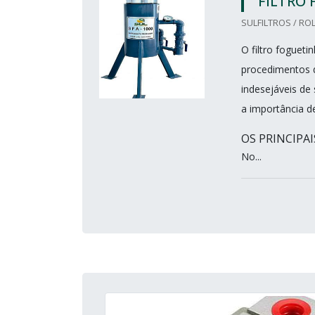
FILTRO
SULFILTROS / ROL
O filtro foguet
procedimentos de
indesejáveis de
a importância d
OS PRINCIPA
No...