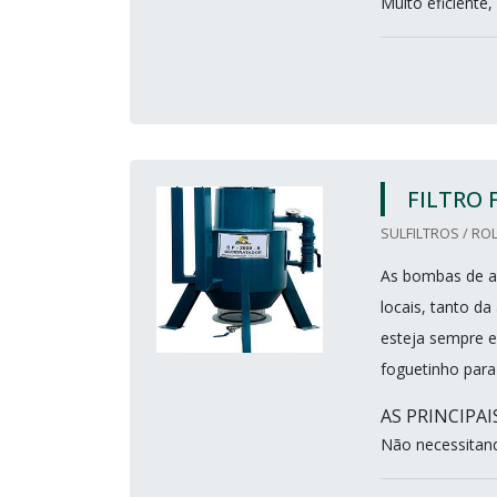
Muito eficiente,
FILTRO
SULFILTROS / ROL
As bombas de ab
locais, tanto d
esteja sempre e
foguetinho pa
AS PRINCIPA
Não necessitand