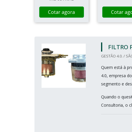
Cotar agora
Cotar ag
FILTRO 
GESTÃO 4.0. / SÃ
Quem está à pro
4.0, empresa do
segmento e des
Quando o quesit
Consultoria, o c