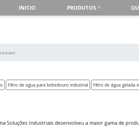
INICIO
PRODUTOS
QU
ara trator
ro
Filtro de agua para bebedouro industrial
Filtro de água gelada e
ma Soluções Industriais desenvolveu a maior gama de prod