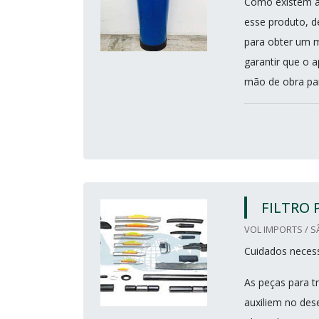
Como existem at
esse produto, d
para obter um 
garantir que o 
mão de obra par
FILTRO 
VOL IMPORTS / S
Cuidados neces
As peças para t
auxiliem no de