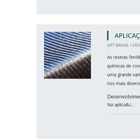
APLICAÇ
OPT BRASIL / SÃO
As resinas fenó
químicas de con
uma grande vari
nos mais divers
Desenvolvimen
Na aplica&c...