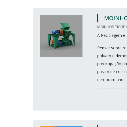
MOINHO
MOINHOS TIGRE /
A Reciclagem e 
Pensar sobre re
poluam e demor
preocupação para
param de crescer
demoram anos p