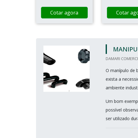
Cotar agora
Cotar ag
MANIPU
DAMARI COMERCIO
O manípulo de b
exista a necess
ambiente industr
Um bom exemplo
possível observ
ser utilizado dura