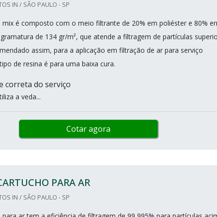
OS IN / SÃO PAULO - SP
ho mix é composto com o meio filtrante de 20% em poliéster e 80% e
 gramatura de 134 gr/m², que atende a filtragem de partículas superi
omendado assim, para a aplicação em filtração de ar para serviço
tipo de resina é para uma baixa cura.
e correta do serviço
iliza a veda...
Cotar agora
 CARTUCHO PARA AR
OS IN / SÃO PAULO - SP
o para ar tem a eficiência de filtragem de 99,995% para partículas aci