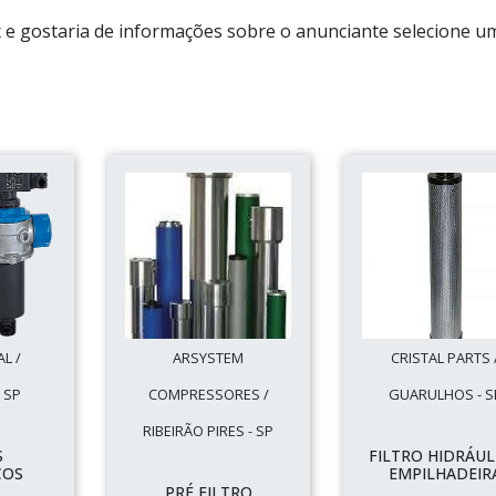
ex e gostaria de informações sobre o anunciante selecione u
L /
ARSYSTEM
CRISTAL PARTS 
 SP
COMPRESSORES /
GUARULHOS - S
RIBEIRÃO PIRES - SP
S
FILTRO HIDRÁUL
COS
EMPILHADEIR
PRÉ FILTRO