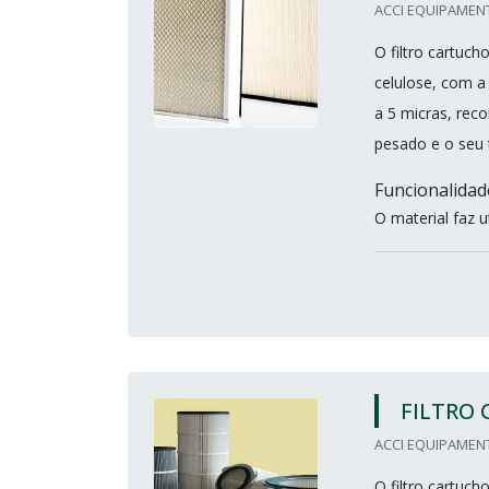
ACCI EQUIPAMENT
O filtro cartuc
celulose, com a
a 5 micras, rec
pesado e o seu 
Funcionalidad
O material faz ut
FILTRO
ACCI EQUIPAMENT
O filtro cartuch