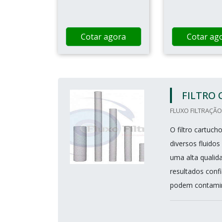
Cotar agora
Cotar ag
FILTRO
FLUXO FILTRAÇÃO
O filtro cartuc
diversos fluido
uma alta qualid
resultados conf
podem contaminar