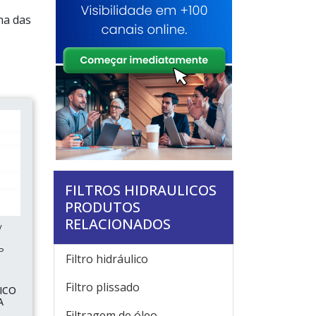
ma das
FILTROS HIDRAULICOS
PRODUTOS
RELACIONADOS
/
P
Filtro hidráulico
Filtro plissado
ICO
A
Filtragem de óleo