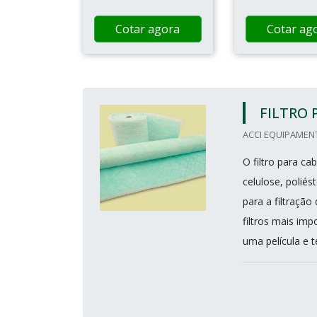
Cotar agora
Cotar ag
FILTRO 
ACCI EQUIPAMENT
O filtro para c
celulose, poliés
para a filtraçã
filtros mais im
uma película e te