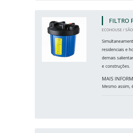
FILTRO 
ECOHOUSE / SÃO 
Simultaneamente
residenciais e h
demais salienta
e construções.
MAIS INFOR
Mesmo assim, é 