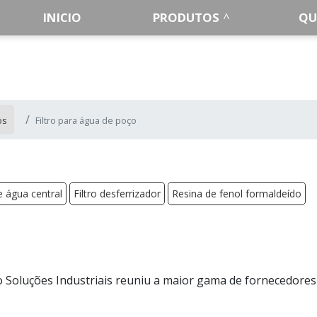
INICIO
PRODUTOS
QU
os
Filtro para água de poço
de água central
Filtro desferrizador
Resina de fenol formaldeído
 Soluções Industriais reuniu a maior gama de fornecedores