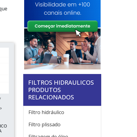
ique
FILTROS HIDRAULICOS
PRODUTOS
RELACIONADOS
/
P
Filtro hidráulico
Filtro plissado
ICO
A
Filtragem de óleo