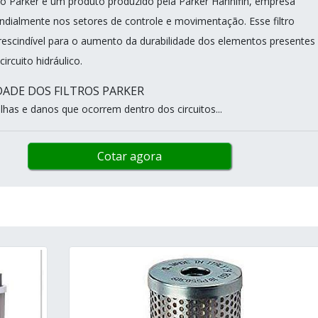
lico Parker é um produto produzido pela Parker Hannifin, empresa
dialmente nos setores de controle e movimentação. Esse filtro
prescindível para o aumento da durabilidade dos elementos presente
ircuito hidráulico.
ADE DOS FILTROS PARKER
lhas e danos que ocorrem dentro dos circuitos...
Cotar agora