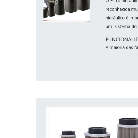
O Filtro hidráu
reconhecida mun
hidráulico é im
um sistema do c
FUNCIONALID
A maioria das fa