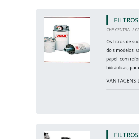
FILTROS
CHP CENTRAL / C
Os filtros de s
dois modelos. O 
papel com refo
hidráulicas, pa
VANTAGENS DO
FILTROS