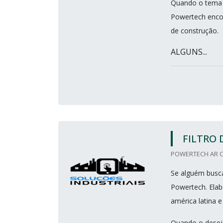
Quando o tema é
Powertech encon
de construção.
ALGUNS...
FILTRO 
POWERTECH AR CO
Se alguém busca
Powertech. Ela
américa latina e
Quando o desejo