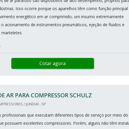
 de ar parafuso são dispositivos de alto desempenho, próprios par
dústrias. Isso ocorre porque os aparelhos têm como função principal
vimento energético em ar comprimido, um insumo extremamente
 o acionamento de instrumentos pneumáticos, ejeção de fluidos e
 marteletes.
.
Cotar agora
DE AR PARA COMPRESSOR SCHULZ
RESSORES / JUNDIAÍ - SP
s profissionais que executam diferentes tipos de serviço por meio do
ue possuem excelentes compressores. Porém, alguns não têm insta