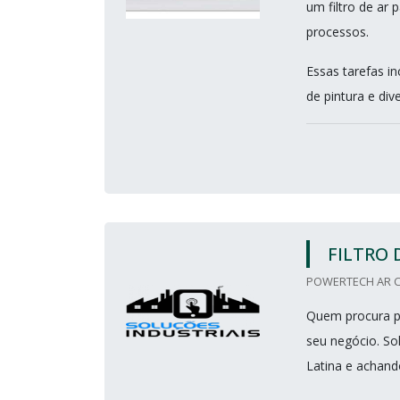
um filtro de ar
processos.
Essas tarefas i
de pintura e div
FILTRO 
POWERTECH AR CO
Quem procura po
seu negócio. So
Latina e achand