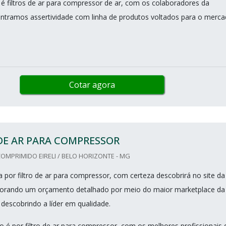
 filtros de ar para compressor de ar, com os colaboradores da
tramos assertividade com linha de produtos voltados para o merc
Cotar agora
DE AR PARA COMPRESSOR
MPRIMIDO EIRELI / BELO HORIZONTE - MG
 por filtro de ar para compressor, com certeza descobrirá no site da
borando um orçamento detalhado por meio do maior marketplace da
 descobrindo a líder em qualidade.
 é por filtro de ar para compressor, com os melhores profissionais 