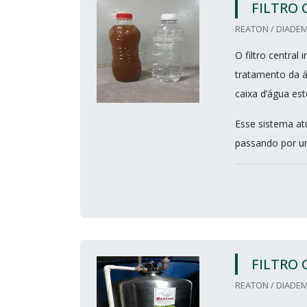
FILTRO 
REATON / DIADEM
O filtro centra
tratamento da á
caixa d’água est
Esse sistema at
passando por um 
FILTRO 
REATON / DIADEM