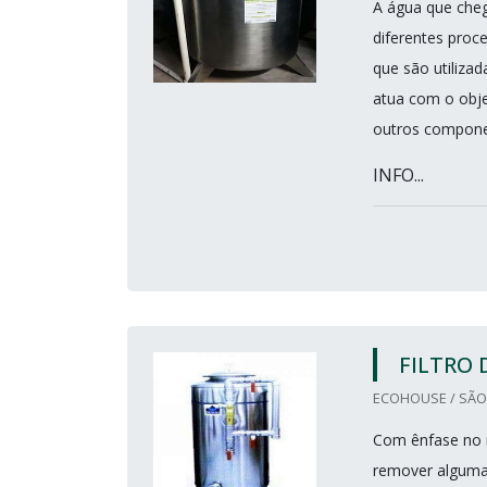
A água que cheg
diferentes proc
que são utilizad
atua com o obje
outros compon
INFO...
FILTRO 
ECOHOUSE / SÃO 
Com ênfase no me
remover algumas