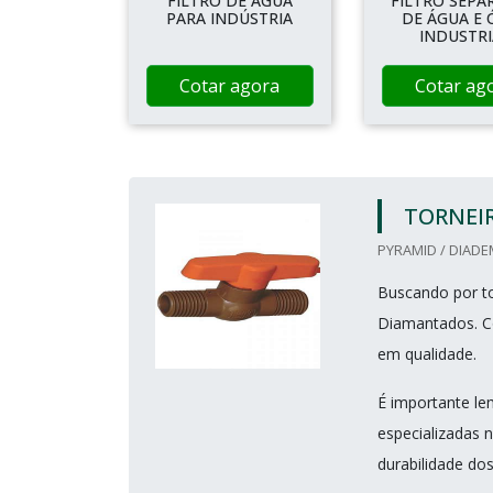
FILTRO DE ÁGUA
FILTRO SEP
PARA INDÚSTRIA
DE ÁGUA E 
INDUSTRI
Cotar agora
Cotar ag
TORNEIR
PYRAMID / DIADE
Buscando por to
Diamantados. C
em qualidade.
É importante le
especializadas 
durabilidade dos