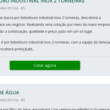
RO INDUSTRIAL INOX 2 TORNEIRAS
XIAS DO SUL - RS
ue busca por bebedouro industrial inox 2 torneiras, descobrirá a
ara seu negócio. Realizando uma cotação por meio da maior empre
do a sofisticação, qualidade e preço justo em um só lugar.
é por bebedouro industrial inox 2 torneiras, com a equipe da Veneza
 receberá proteç&atil...
Cotar agora
DE ÁGUA
XIAS DO SUL - RS
 por filtro de água, encontrará com certeza na referência do merca