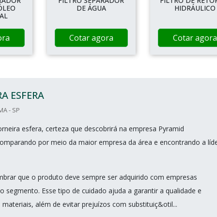
ARADOR
FILTRO SEPARADOR
FILTRO DE RET
ÓLEO
DE ÁGUA
HIDRÁULICO
AL
ora
Cotar agora
Cotar agora
A ESFERA
MA - SP
rneira esfera, certeza que descobrirá na empresa Pyramid
omparando por meio da maior empresa da área e encontrando a líd
mbrar que o produto deve sempre ser adquirido com empresas
no segmento. Esse tipo de cuidado ajuda a garantir a qualidade e
 materiais, além de evitar prejuízos com substituiç&otil...