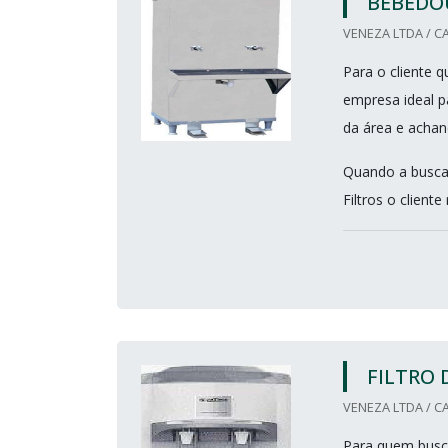
BEBEDOU
VENEZA LTDA / CA
Para o cliente q
empresa ideal p
da área e achan
Quando a busca 
Filtros o cliente
FILTRO 
VENEZA LTDA / CA
Para quem busca