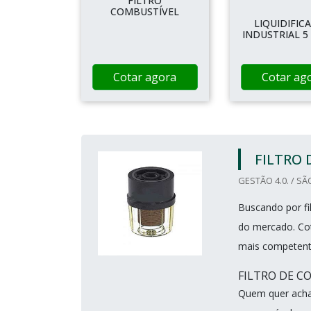
FILTRO
COMBUSTÍVEL
LIQUIDIFIC
INDUSTRIAL 5
Cotar agora
Cotar ag
FILTRO 
GESTÃO 4.0. / SÃ
Buscando por fil
do mercado. Cot
mais competent
FILTRO DE C
Quem quer achar