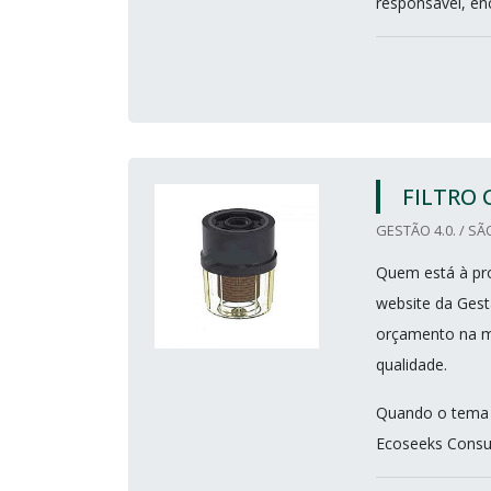
responsável, enc
FILTRO
GESTÃO 4.0. / SÃ
Quem está à pro
website da Gest
orçamento na m
qualidade.
Quando o tema é
Ecoseeks Consult