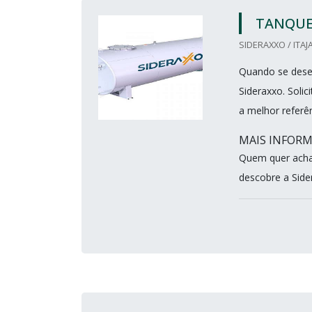
TANQUE 
SIDERAXXO / ITAJA
Quando se desej
Sideraxxo. Soli
a melhor referê
MAIS INFORM
Quem quer acha
descobre a Sider