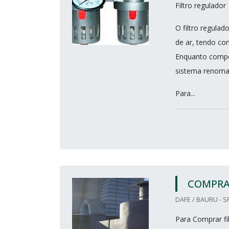
Filtro regulador
O filtro regula
de ar, tendo co
Enquanto compon
sistema renomado
Para...
COMPRA
DAFE / BAURU - S
Para Comprar f