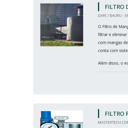
FILTRO
DAFE / BAURU - S
O Filtro de Man
filtrar e elimin
com mangas de f
conta com siste
Além disso, o e
FILTRO
MASTERTECH COMP