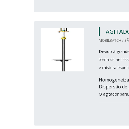
AGITADO
MOBILBATCH / SÃ
Devido à grande
torna-se necessá
e mistura espec
Homogeneizaçã
Dispersão de 
O agitador para..