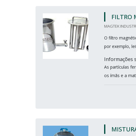
FILTRO 
MAGTEK INDUSTRI
O filtro magnéti
por exemplo, lei
Informações 
As partículas f
os ímãs e a mat
MISTURA