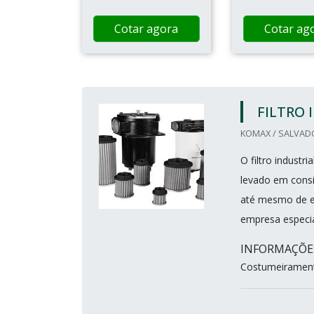
Cotar agora
Cotar ag
FILTRO 
KOMAX / SALVADO
O filtro industr
levado em consi
até mesmo de ef
empresa especia
INFORMAÇÕES
Costumeiramente