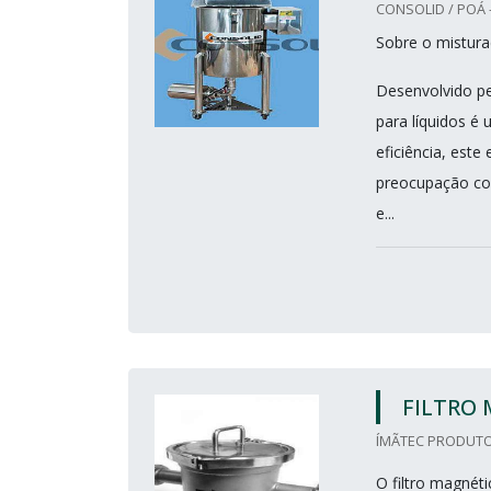
CONSOLID / POÁ 
Sobre o misturad
Desenvolvido pel
para líquidos é
eficiência, est
preocupação com
e...
FILTRO 
ÍMÃTEC PRODUTOS
O filtro magnéti